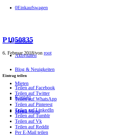
0
Einkaufswagen
P1050835
Startseite
6. Februar 2018
/
von
root
Aktivitäten
Blog & Neuigkeiten
Eintrag teilen
Mieten
Teilen auf Facebook
Teilen auf Twitter
Kontakt
Teilen auf WhatsApp
Teilen auf Pinterest
Teilen auf LinkedIn
Menü
Menü
Teilen auf Tumblr
Teilen auf Vk
Teilen auf Reddit
Per E-Mail teilen